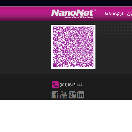
ان
ارتباط با ما
[021] 88471444